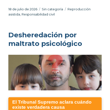
Publicado
Categorías
Etiquetas
18 de julio de 2026
Sin categoría
Reproducción
el
asistida
,
Responsabilidad civil
Desheredación por
maltrato psicológico
El Tribunal Supremo aclara cuándo
existe verdadera causa