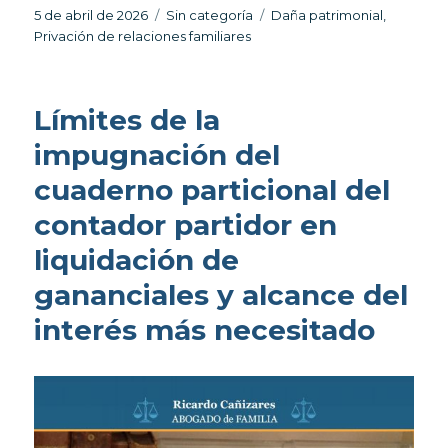
Publicado
Categorías
Etiquetas
5 de abril de 2026
Sin categoría
Daña patrimonial
,
el
Privación de relaciones familiares
Límites de la
impugnación del
cuaderno particional del
contador partidor en
liquidación de
gananciales y alcance del
interés más necesitado