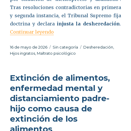
Tras resoluciones contradictorias en primera
y segunda instancia, el Tribunal Supremo fija
doctrina y declara
injusta la desheredación
.
«Desheredación por maltrato ps
Continuar leyendo
Publicado
Categorías
Etiquetas
16 de mayo de 2026
Sin categoría
Desheredación
,
el
Hijos ingratos
,
Maltrato psicológico
Extinción de alimentos,
enfermedad mental y
distanciamiento padre-
hijo como causa de
extinción de los
alimentos