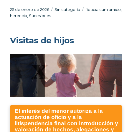
Publicado
Categorías
Etiquetas
25 de enero de 2026
Sin categoría
fiducia cum amico
,
el
herencia
,
Sucesiones
Visitas de hijos
El interés del menor autoriza a la
actuación de oficio y a la
litispendencia final con introducción y
valoración de hechos, alegaciones y