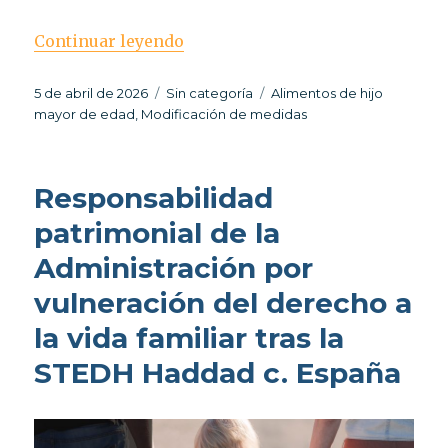
«Alimentos de hijos mayores de 
Continuar leyendo
Publicado
Categorías
Etiquetas
5 de abril de 2026
Sin categoría
Alimentos de hijo
el
mayor de edad
,
Modificación de medidas
Responsabilidad
patrimonial de la
Administración por
vulneración del derecho a
la vida familiar tras la
STEDH Haddad c. España