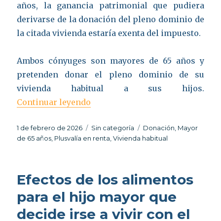
años, la ganancia patrimonial que pudiera
derivarse de la donación del pleno dominio de
la citada vivienda estaría exenta del impuesto.
Ambos cónyuges son mayores de 65 años y
pretenden donar el pleno dominio de su
vivienda habitual a sus hijos.
«Donación de vivienda habitual 
Continuar leyendo
Publicado
Categorías
Etiquetas
1 de febrero de 2026
Sin categoría
Donación
,
Mayor
el
de 65 años
,
Plusvalía en renta
,
Vivienda habitual
Efectos de los alimentos
para el hijo mayor que
decide irse a vivir con el