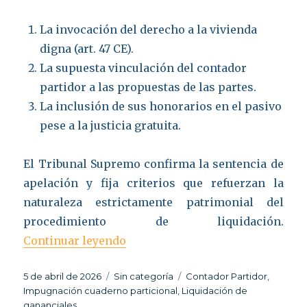
La invocación del derecho a la vivienda
digna (art. 47 CE).
La supuesta vinculación del contador
partidor a las propuestas de las partes.
La inclusión de sus honorarios en el pasivo
pese a la justicia gratuita.
El Tribunal Supremo confirma la sentencia de
apelación y fija criterios que refuerzan la
naturaleza estrictamente patrimonial del
procedimiento de liquidación.
«Límites de la impugnación del 
Continuar leyendo
Publicado
Categorías
Etiquetas
5 de abril de 2026
Sin categoría
Contador Partidor
,
el
Impugnación cuaderno particional
,
Liquidación de
gananciales