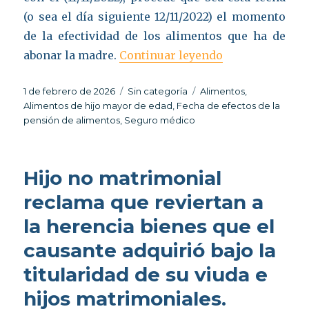
(o sea el día siguiente 12/11/2022) el momento
de la efectividad de los alimentos que ha de
«Efectos de los
abonar la madre.
Continuar leyendo
Publicado
Categorías
Etiquetas
1 de febrero de 2026
Sin categoría
Alimentos
,
el
Alimentos de hijo mayor de edad
,
Fecha de efectos de la
pensión de alimentos
,
Seguro médico
Hijo no matrimonial
reclama que reviertan a
la herencia bienes que el
causante adquirió bajo la
titularidad de su viuda e
hijos matrimoniales.