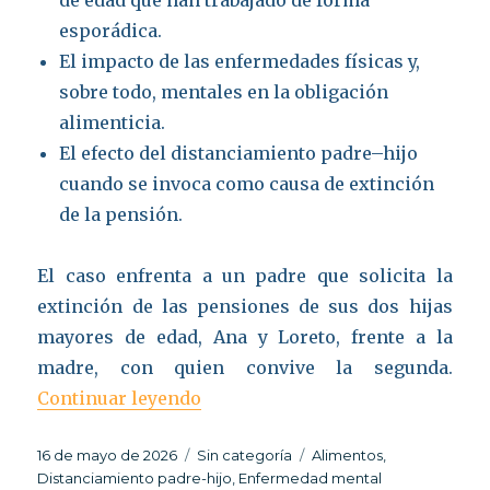
de edad que han trabajado de forma
esporádica.
El impacto de las enfermedades físicas y,
sobre todo, mentales en la obligación
alimenticia.
El efecto del distanciamiento padre–hijo
cuando se invoca como causa de extinción
de la pensión.
El caso enfrenta a un padre que solicita la
extinción de las pensiones de sus dos hijas
mayores de edad, Ana y Loreto, frente a la
madre, con quien convive la segunda.
«Extinción de alimentos, enferm
Continuar leyendo
Publicado
Categorías
Etiquetas
16 de mayo de 2026
Sin categoría
Alimentos
,
el
Distanciamiento padre-hijo
,
Enfermedad mental