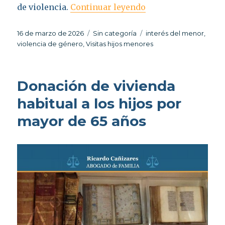
«Visitas de hijos y
de violencia.
Continuar leyendo
Publicado
Categorías
Etiquetas
16 de marzo de 2026
Sin categoría
interés del menor
,
el
violencia de género
,
Visitas hijos menores
Donación de vivienda
habitual a los hijos por
mayor de 65 años