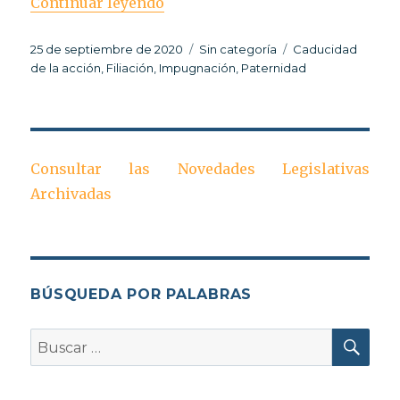
«Impugnación de paternidad»
Continuar leyendo
Publicado
Categorías
Etiquetas
25 de septiembre de 2020
Sin categoría
Caducidad
el
de la acción
,
Filiación
,
Impugnación
,
Paternidad
Consultar las Novedades Legislativas
Archivadas
BÚSQUEDA POR PALABRAS
BU
Buscar
por: