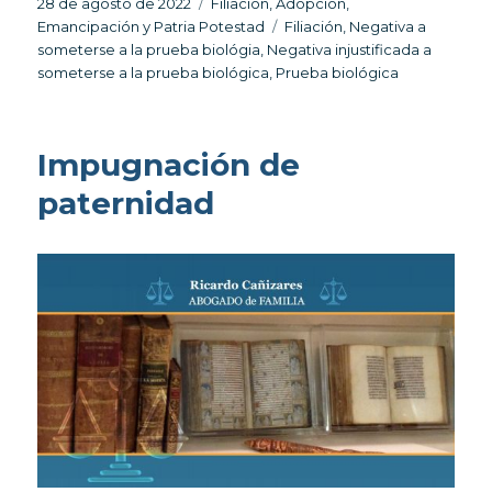
Publicado
Categorías
28 de agosto de 2022
Filiación, Adopción,
el
Etiquetas
Emancipación y Patria Potestad
Filiación
,
Negativa a
someterse a la prueba biológia
,
Negativa injustificada a
someterse a la prueba biológica
,
Prueba biológica
Impugnación de
paternidad