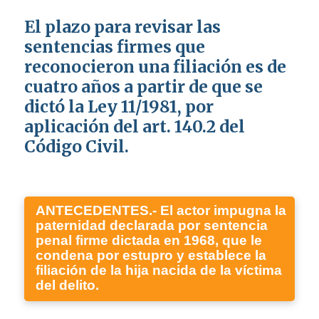
El plazo para revisar las
sentencias firmes que
reconocieron una filiación es de
cuatro años a partir de que se
dictó la Ley 11/1981, por
aplicación del art. 140.2 del
Código Civil.
ANTECEDENTES
.- El actor impugna la
paternidad declarada por sentencia
penal firme dictada en 1968, que le
condena por estupro y establece la
filiación de la hija nacida de la víctima
del delito.