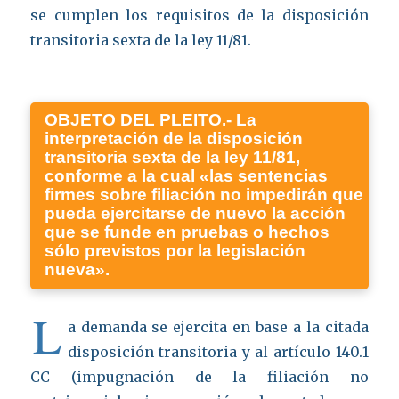
se cumplen los requisitos de la disposición
transitoria sexta de la ley 11/81.
OBJETO DEL PLEITO.-
La
interpretación de la disposición
transitoria sexta de la ley 11/81,
conforme a la cual «las sentencias
firmes sobre filiación no impedirán que
pueda ejercitarse de nuevo la acción
que se funde en pruebas o hechos
sólo previstos por la legislación
nueva».
L
a demanda se ejercita en base a la citada
disposición transitoria y al artículo 140.1
CC (impugnación de la filiación no