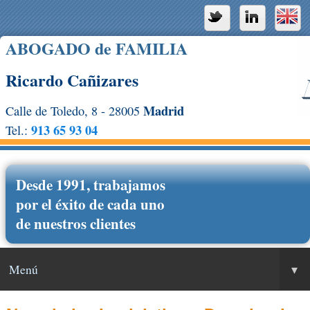
ABOGADO de FAMILIA
Ricardo Cañizares
Madrid
Calle de Toledo, 8 - 28005
913 65 93 04
Tel.:
Desde 1991, trabajamos
por el éxito de cada uno
de nuestros clientes
Menú
▾