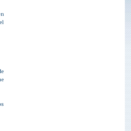
en
el
de
ue
os