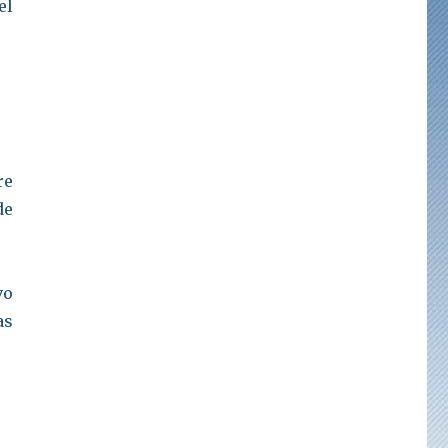
el
re
de
vo
as