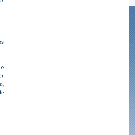
es
io
er
o,
de