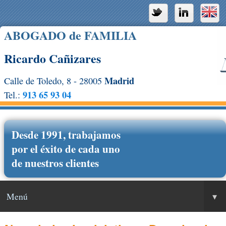
ABOGADO de FAMILIA
Ricardo Cañizares
Madrid
Calle de Toledo, 8 - 28005
913 65 93 04
Tel.:
Desde 1991, trabajamos
por el éxito de cada uno
de nuestros clientes
Menú
▾