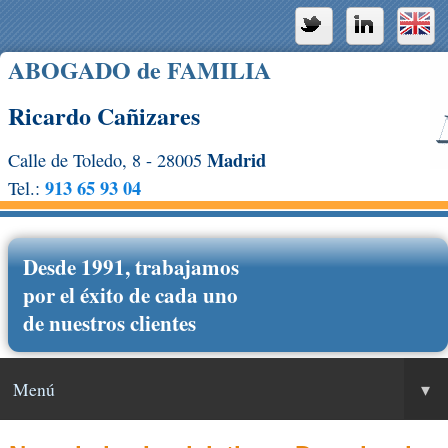
ABOGADO de FAMILIA
Ricardo Cañizares
Madrid
Calle de Toledo, 8 - 28005
913 65 93 04
Tel.:
Desde 1991, trabajamos
por el éxito de cada uno
de nuestros clientes
Menú
▾