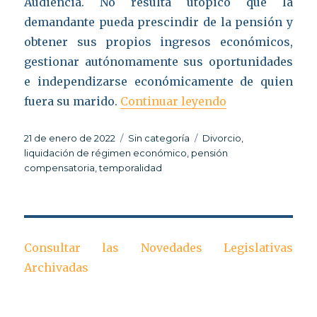
Audiencia. No resulta utópico que la
demandante pueda prescindir de la pensión y
obtener sus propios ingresos económicos,
gestionar autónomamente sus oportunidades
e independizarse económicamente de quien
«Temporalidad 
fuera su marido.
Continuar leyendo
Publicado
Categorías
Etiquetas
21 de enero de 2022
Sin categoría
Divorcio
,
el
liquidación de régimen económico
,
pensión
compensatoria
,
temporalidad
Consultar las Novedades Legislativas
Archivadas