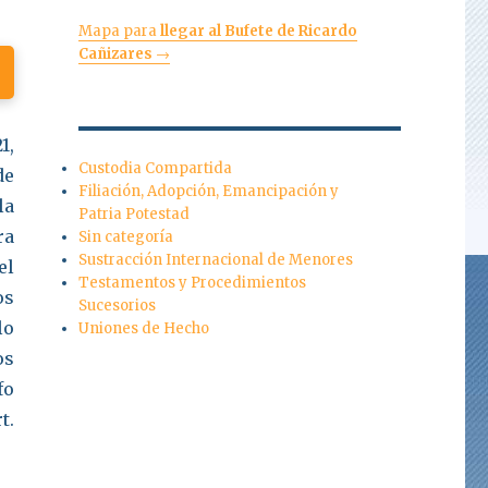
Mapa para
llegar al Bufete de Ricardo
Cañizares
→
1,
Custodia Compartida
de
Filiación, Adopción, Emancipación y
la
Patria Potestad
ra
Sin categoría
Sustracción Internacional de Menores
el
Testamentos y Procedimientos
os
Sucesorios
lo
Uniones de Hecho
os
fo
t.