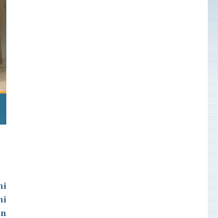
ni
ni
un