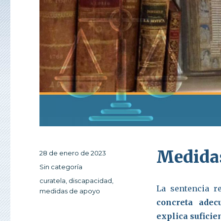
Medida
Publicado
28 de enero de 2023
el
Categorías
Sin categoría
Etiquetas
curatela
,
discapacidad
,
La sentencia r
medidas de apoyo
concreta adecu
explica suficie