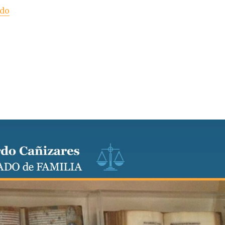
«Curatela y existencia de poder preventivo con cláus
ndo