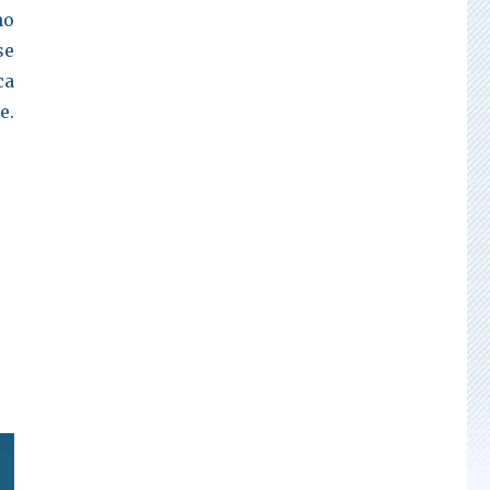
no
se
ca
e.