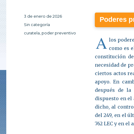
Publicado
3 de enero de 2026
Poderes p
el
Categorías
Sin categoría
Etiquetas
curatela
,
poder preventivo
A
los podere
como es el
constitución de
necesidad de pr
ciertos actos r
apoyo. En camb
después de la 
dispuesto en el
dicho, al contro
del 249, en el úl
762 LEC y en el a