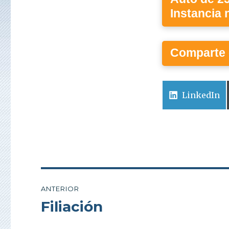
Instancia 
Comparte 
Compartir
LinkedIn
en
Navegación
ANTERIOR
de
Filiación
Entrada
anterior:
entradas