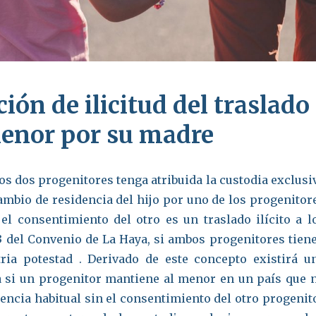
ión de ilicitud del traslado
menor por su madre
os dos progenitores tenga atribuida la custodia exclusi
ambio de residencia del hijo por uno de los progenitor
 el consentimiento del otro es un traslado ilícito a l
. 3 del Convenio de La Haya, si ambos progenitores tien
tria potestad . Derivado de este concepto existirá u
ta si un progenitor mantiene al menor en un país que 
dencia habitual sin el consentimiento del otro progenit