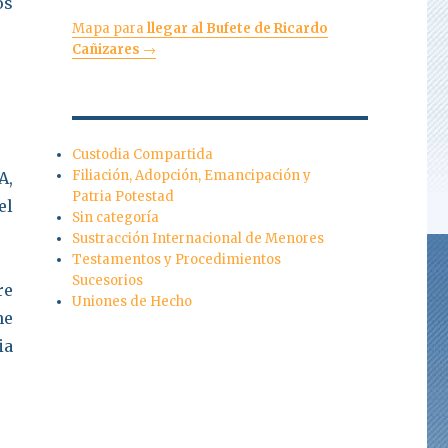
os
Mapa para
llegar al Bufete de Ricardo
Cañizares
→
Custodia Compartida
Filiación, Adopción, Emancipación y
A,
Patria Potestad
el
Sin categoría
Sustracción Internacional de Menores
Testamentos y Procedimientos
Sucesorios
re
Uniones de Hecho
ne
ia