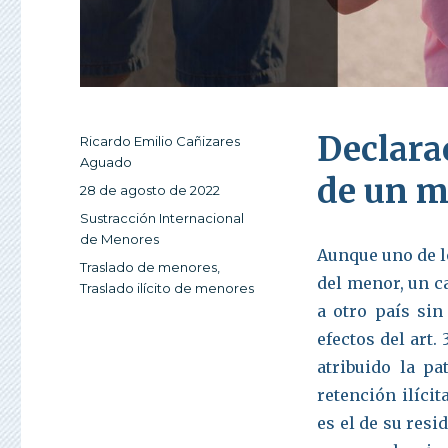
Declarac
Autor
Ricardo Emilio Cañizares
Aguado
de un 
Publicado
28 de agosto de 2022
el
Categorías
Sustracción Internacional
de Menores
Aunque uno de l
Etiquetas
Traslado de menores
,
del menor, un c
Traslado ilícito de menores
a otro país sin
efectos del art
atribuido la pa
retención ilíci
es el de su resi