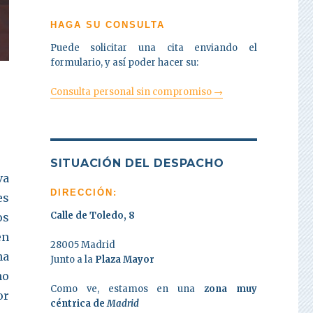
HAGA SU CONSULTA
Puede solicitar una cita enviando el
formulario, y así poder hacer su:
Consulta personal sin compromiso →
SITUACIÓN DEL DESPACHO
va
DIRECCIÓN:
es
Calle de Toledo, 8
os
en
28005 Madrid
na
Junto a la
Plaza Mayor
no
Como ve, estamos en una
zona muy
or
céntrica de
Madrid