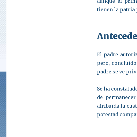
aunque el prim
tienen la patria
Antecede
El padre autori
pero, concluido 
padre se ve pri
Se ha constatad
de permanecer 
atribuida la cus
potestad compar