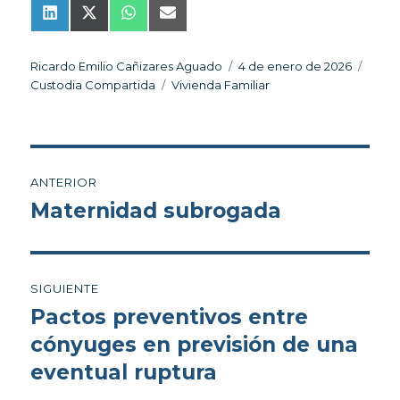
Compartir
Compartir
Compartir
Compartir
L
X
W
E
en
en
en
en
i
(
h
m
n
T
a
a
k
w
t
i
Autor
Publicado
Categ
Ricardo Emilio Cañizares Aguado
4 de enero de 2026
e
i
s
l
Etiquetas
el
Custodia Compartida
Vivienda Familiar
d
t
A
I
t
p
n
e
p
r
)
Navegación
ANTERIOR
de
Maternidad subrogada
Entrada
anterior:
entradas
SIGUIENTE
Pactos preventivos entre
Entrada
siguiente:
cónyuges en previsión de una
eventual ruptura