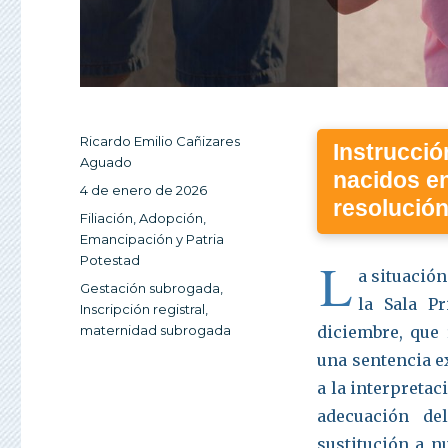
Autor
Ricardo Emilio Cañizares
Instrucció
Aguado
nacidos en
Publicado
4 de enero de 2026
resolución
el
Categorías
Filiación, Adopción,
Emancipación y Patria
L
Potestad
a situación
Etiquetas
Gestación subrogada
,
la Sala P
Inscripción registral
,
maternidad subrogada
diciembre, que 
una sentencia e
a la interpreta
adecuación de
sustitución a n