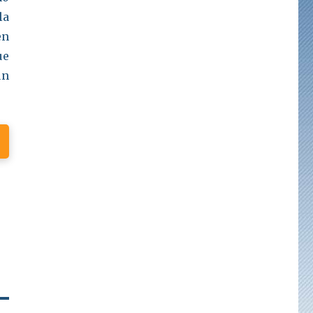
la
en
ue
ún