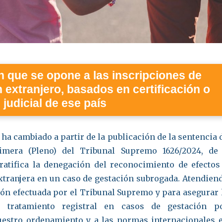
n que se opone a las inscripciones de
 extranjero, basados en certificación o
 judicial de ese país
 ha cambiado a partir de la publicación de la sentencia 
rimera (Pleno) del Tribunal Supremo 1626/2024, de
ratifica la denegación del reconocimiento de efectos
xtranjera en un caso de gestación subrogada. Atendien
ción efectuada por el Tribunal Supremo y para asegurar 
l tratamiento registral en casos de gestación p
uestro ordenamiento y a las normas internacionales 