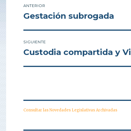
Navegación
ANTERIOR
de
Gestación subrogada
Entrada
anterior:
entradas
SIGUIENTE
Custodia compartida y Vi
Entrada
siguiente:
Consultar las Novedades Legislativas Archivadas