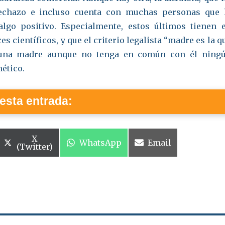
rechazo e incluso cuenta con muchas personas que 
lgo positivo. Especialmente, estos últimos tienen 
es científicos, y que el criterio legalista “madre es la q
una madre aunque no tenga en común con él ning
ético.
esta entrada:
Compartir
X
Compartir
Compartir
WhatsApp
Email
en
(Twitter)
en
en