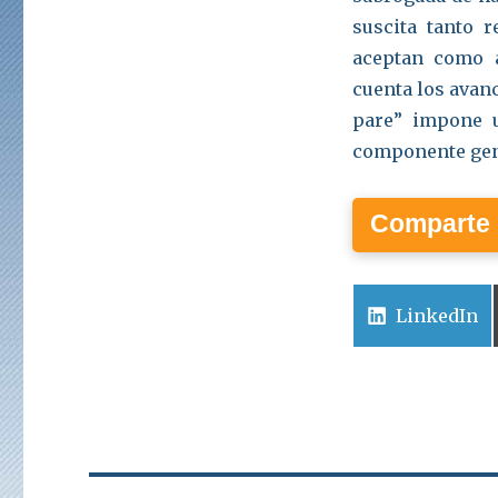
suscita tanto 
aceptan como a
cuenta los avanc
pare” impone 
componente gen
Comparte 
Compartir
LinkedIn
en