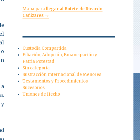
Mapa para
llegar al Bufete de Ricardo
Cañizares
→
de
el
al
Custodia Compartida
 o
Filiación, Adopción, Emancipación y
en
Patria Potestad
Sin categoría
Sustracción Internacional de Menores
Testamentos y Procedimientos
 a
Sucesorios
Uniones de Hecho
a.
 y
ad
no