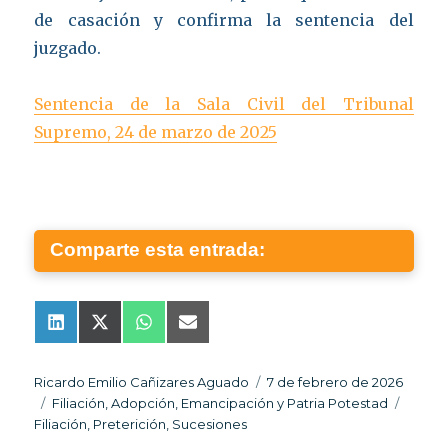
de casación y confirma la sentencia del
juzgado.
Sentencia de la Sala Civil del Tribunal
Supremo, 24 de marzo de 2025
Comparte esta entrada:
Compartir
Compartir
Compartir
Compartir
L
X
W
E
en
en
en
en
i
(
h
m
n
T
a
a
k
w
t
i
Autor
Publicado
Ricardo Emilio Cañizares Aguado
7 de febrero de 2026
e
i
s
l
Categorías
el
Etique
Filiación, Adopción, Emancipación y Patria Potestad
d
t
A
I
t
p
Filiación
,
Preterición
,
Sucesiones
n
e
p