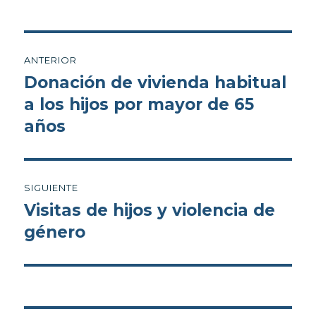
r
)
Navegación
ANTERIOR
de
Donación de vivienda habitual
Entrada
anterior:
a los hijos por mayor de 65
entradas
años
SIGUIENTE
Visitas de hijos y violencia de
Entrada
siguiente:
género